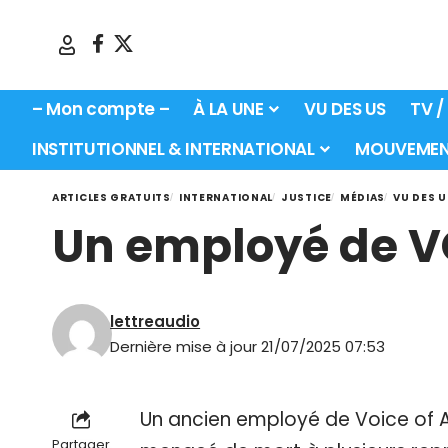
– Mon compte –
À LA UNE
VU DES US
TV /
INSTITUTIONNEL & INTERNATIONAL
MOUVEMEN
ARTICLES GRATUITS
INTERNATIONAL
JUSTICE
MÉDIAS
VU DES U
Un employé de V
lettreaudio
Dernière mise à jour 21/07/2025 07:53
Un ancien employé de Voice of A
Partager