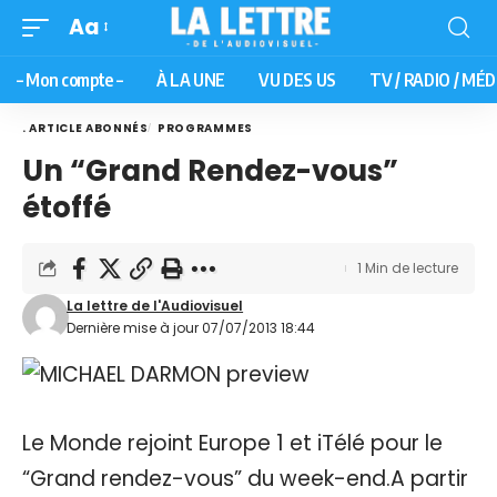
Aa
– Mon compte –
À LA UNE
VU DES US
TV / RADIO / MÉD
. ARTICLE ABONNÉS
PROGRAMMES
Un “Grand Rendez-vous”
étoffé
1 Min de lecture
La lettre de l'Audiovisuel
Dernière mise à jour 07/07/2013 18:44
Le Monde rejoint Europe 1 et iTélé pour le
“Grand rendez-vous” du week-end.A partir