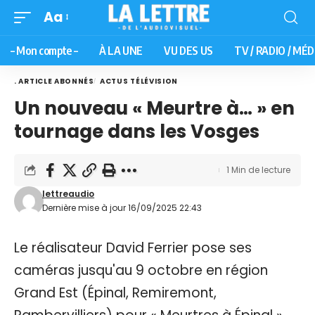
Aa
– Mon compte –
À LA UNE
VU DES US
TV / RADIO / MÉD
. ARTICLE ABONNÉS
ACTUS TÉLÉVISION
Un nouveau « Meurtre à… » en
tournage dans les Vosges
1 Min de lecture
lettreaudio
Dernière mise à jour 16/09/2025 22:43
Le réalisateur David Ferrier pose ses
caméras jusqu'au 9 octobre en région
Grand Est (Épinal, Remiremont,