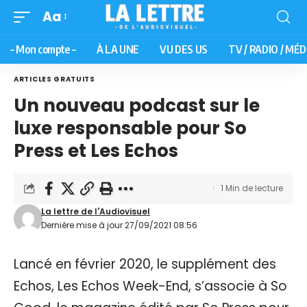
Aa
– Mon compte –
À LA UNE
VU DES US
TV / RADIO / MÉD
ARTICLES GRATUITS
Un nouveau podcast sur le
luxe responsable pour So
Press et Les Echos
1 Min de lecture
La lettre de l'Audiovisuel
Dernière mise à jour 27/09/2021 08:56
Lancé en février 2020, le supplément des
Echos, Les Echos Week-End, s’associe à So