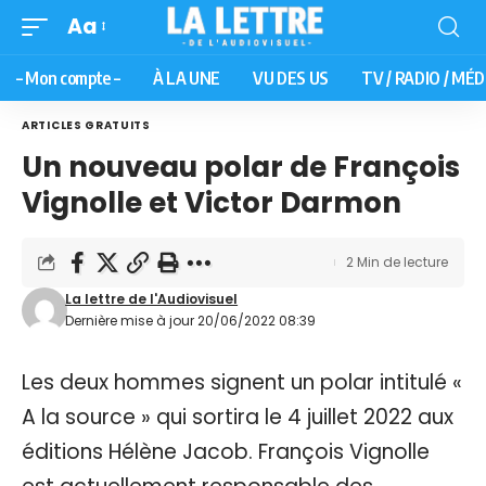
Aa
– Mon compte –
À LA UNE
VU DES US
TV / RADIO / MÉD
ARTICLES GRATUITS
Un nouveau polar de François
Vignolle et Victor Darmon
2 Min de lecture
La lettre de l'Audiovisuel
Dernière mise à jour 20/06/2022 08:39
Les deux hommes signent un polar intitulé «
A la source » qui sortira le 4 juillet 2022 aux
éditions Hélène Jacob. François Vignolle