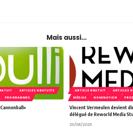
Mais aussi...
GRATUIT
ARTICLES GRATUITS
. ARTICLE GRATUIT
ARTICLES 
PROGRAMMES
MÉDIAS
NOMINATION
PRO
 «Cannonball»
Vincent Vermeulen devient di
délégué de Reworld Media St
20/08/2025