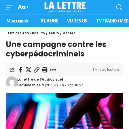
Aa
– Mon compte –
À LA UNE
VU DES US
TV / RADIO / MÉD
. ARTICLE ABONNÉS
TV / RADIO / MÉDIAS
Une campagne contre les
cyberpédocriminels
1 Min de lecture
La lettre de l'Audiovisuel
Dernière mise à jour 07/03/2022 08:27