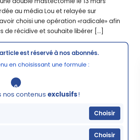
bi une double mastectomie le 13 mars
rdée au média Lou et relayée sur
 avoir choisi une opération «radicale» afin
 de récidive et souhaite libérer […]
article est réservé à nos abonnés.
u en choisissant une formule :
🔒
s nos contenus
exclusifs
!
Choisir
Choisir