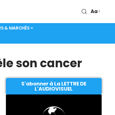
Aa
RS & MARCHÉS
èle son cancer
S'abonner à La LETTRE DE
L'AUDIOVISUEL