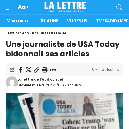
Aa
– Mon compte –
À LA UNE
VU DES US
TV / RADIO / MÉD
. ARTICLE ABONNÉS
INTERNATIONAL
Une journaliste de USA Today
bidonnait ses articles
3 Min de lecture
La lettre de l'Audiovisuel
Dernière mise à jour 23/06/2022 08:21