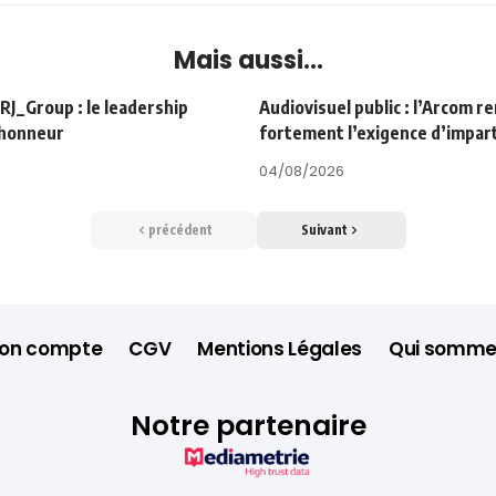
Mais aussi...
Group : le leadership
Audiovisuel public : l’Arcom r
’honneur
fortement l’exigence d’impart
04/08/2026
précédent
Suivant
on compte
CGV
Mentions Légales
Qui somme
Notre partenaire