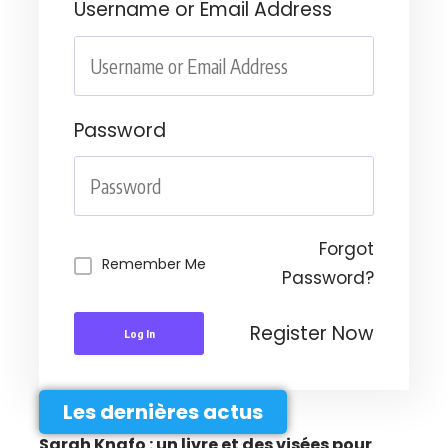
Username or Email Address
Password
Forgot
Remember Me
Password?
Register Now
Log In
Les dernières actus
Sarah Knafo : un livre et des visées pour