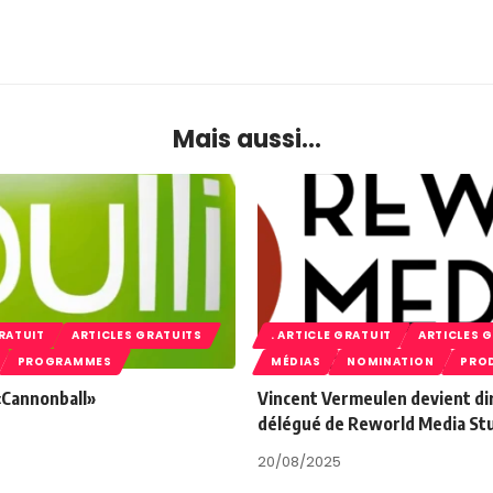
Mais aussi...
GRATUIT
ARTICLES GRATUITS
. ARTICLE GRATUIT
ARTICLES 
PROGRAMMES
MÉDIAS
NOMINATION
PRO
 «Cannonball»
Vincent Vermeulen devient di
délégué de Reworld Media St
20/08/2025