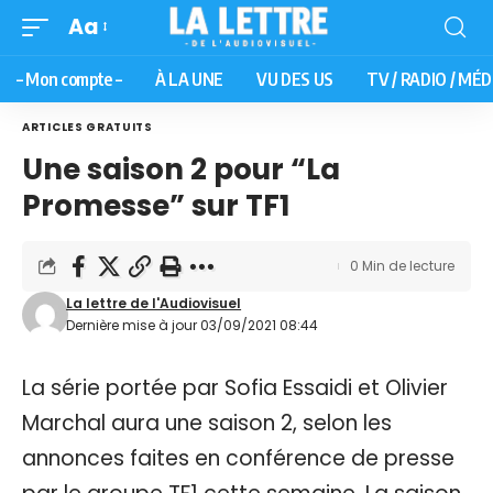
Aa
– Mon compte –
À LA UNE
VU DES US
TV / RADIO / MÉD
ARTICLES GRATUITS
Une saison 2 pour “La
Promesse” sur TF1
0 Min de lecture
La lettre de l'Audiovisuel
Dernière mise à jour 03/09/2021 08:44
La série portée par Sofia Essaidi et Olivier
Marchal aura une saison 2, selon les
annonces faites en conférence de presse