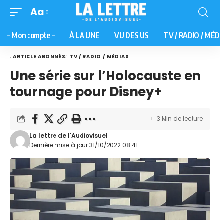
Aa
– Mon compte –
À LA UNE
VU DES US
TV / RADIO / MÉD
. ARTICLE ABONNÉS
TV / RADIO / MÉDIAS
Une série sur l’Holocauste en
tournage pour Disney+
3 Min de lecture
La lettre de l'Audiovisuel
Dernière mise à jour 31/10/2022 08:41