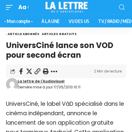
Aa
– Mon compte –
À LA UNE
VU DES US
TV / RADIO / MÉD
. ARTICLE ABONNÉS
ARTICLES GRATUITS
UniversCiné lance son VOD
pour second écran
2 Min de lecture
La lettre de l'Audiovisuel
Dernière mise à jour 17/05/2013 10:11
UniversCiné, le label VàD spécialisé dans le
cinéma indépendant, annonce le
lancement de son application gratuite