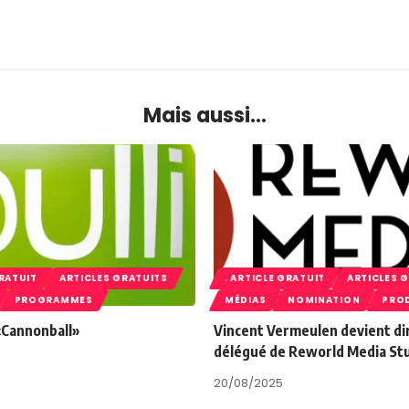
Mais aussi...
GRATUIT
ARTICLES GRATUITS
. ARTICLE GRATUIT
ARTICLES 
PROGRAMMES
MÉDIAS
NOMINATION
PRO
 «Cannonball»
Vincent Vermeulen devient di
délégué de Reworld Media St
20/08/2025