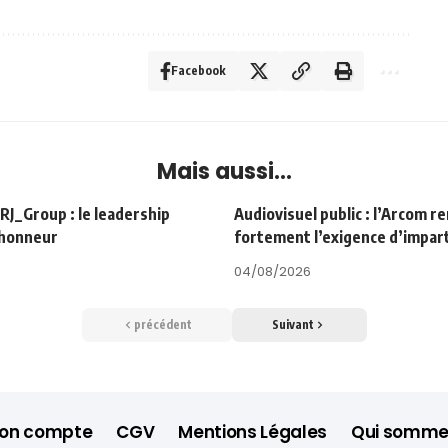
Facebook
Mais aussi...
Group : le leadership
Audiovisuel public : l’Arcom r
’honneur
fortement l’exigence d’impart
04/08/2026
précédent
Suivant
on compte
CGV
Mentions Légales
Qui somme