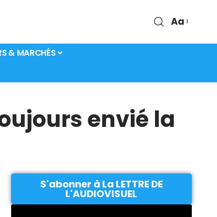
Aa
RS & MARCHÉS
toujours envié la
S'abonner à La LETTRE DE
L'AUDIOVISUEL