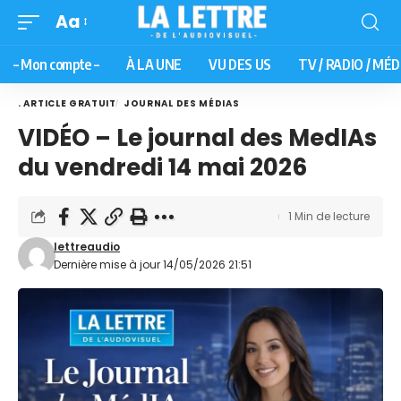
Aa
– Mon compte –
À LA UNE
VU DES US
TV / RADIO / MÉD
. ARTICLE GRATUIT
JOURNAL DES MÉDIAS
VIDÉO – Le journal des MedIAs
du vendredi 14 mai 2026
1 Min de lecture
lettreaudio
Dernière mise à jour 14/05/2026 21:51