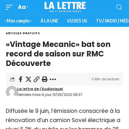
Aa
– Mon compte –
À LA UNE
VU DES US
TV / RADIO / MÉD
ARTICLES GRATUITS
«Vintage Mecanic» bat son
record de saison sur RMC
Découverte
0 Min de lecture
La lettre de l'Audiovisuel
Dernière mise à jour 13/06/2022 08:37
Diffusée le 9 juin, l’émission consacrée à la
rénovation d’un camion Sovel électrique a