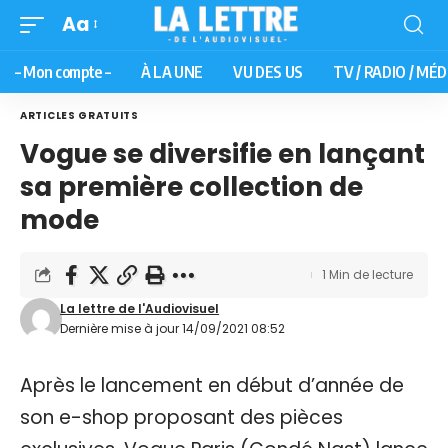
Aa
– Mon compte –
À LA UNE
VU DES US
TV / RADIO / MÉD
ARTICLES GRATUITS
Vogue se diversifie en lançant
sa première collection de
mode
1 Min de lecture
La lettre de l'Audiovisuel
Dernière mise à jour 14/09/2021 08:52
Après le lancement en début d’année de
son e-shop proposant des pièces