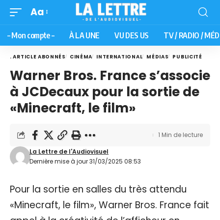
Aa
– Mon compte –
À LA UNE
VU DES US
TV / RADIO / MÉD
. ARTICLE ABONNÉS
CINÉMA
INTERNATIONAL
MÉDIAS
PUBLICITÉ
Warner Bros. France s’associe
à JCDecaux pour la sortie de
«Minecraft, le film»
1 Min de lecture
La Lettre de l'Audiovisuel
Dernière mise à jour 31/03/2025 08:53
Pour la sortie en salles du très attendu
«Minecraft, le film», Warner Bros. France fait