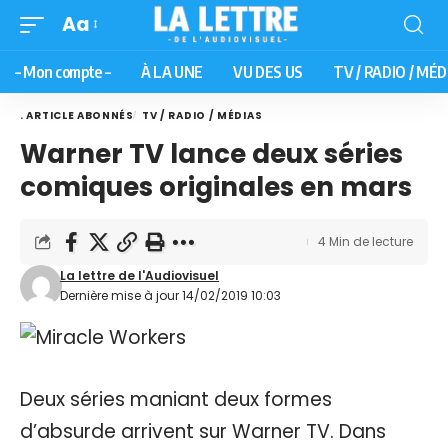
Aa
– Mon compte –
À LA UNE
VU DES US
TV / RADIO / MÉD
. ARTICLE ABONNÉS
TV / RADIO / MÉDIAS
Warner TV lance deux séries
comiques originales en mars
4 Min de lecture
La lettre de l'Audiovisuel
Dernière mise à jour 14/02/2019 10:03
Deux séries maniant deux formes
d’absurde arrivent sur Warner TV. Dans