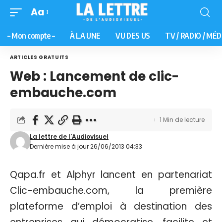
Aa
– Mon compte –
À LA UNE
VU DES US
TV / RADIO / MÉD
ARTICLES GRATUITS
Web : Lancement de clic-
embauche.com
1 Min de lecture
La lettre de l'Audiovisuel
Dernière mise à jour 26/06/2013 04:33
Qapa.fr et Alphyr lancent en partenariat
Clic-embauche.com, la première
plateforme d’emploi à destination des