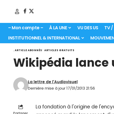
– Mon compte –
À LA UNE
VU DES US
TV /
INSTITUTIONNEL & INTERNATIONAL
MOUVEMEN
. ARTICLE ABONNÉS
ARTICLES GRATUITS
Wikipédia lance 
La lettre de l'Audiovisuel
Dernière mise à jour 17/01/2013 21:56
La fondation à l'origine de l'enc
Partager