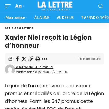
Aa
– Mon compte –
À LA UNE
VU DES US
TV / RADIO / MÉD
ARTICLES GRATUITS
Xavier Niel reçoit la Légion
d’honneur
1 Min de lecture
La lettre de l'Audiovisuel
Dernière mise à jour 03/01/2022 10:01
Le jour de l’an rime avec de nouveaux
promus et médaillés de l’ordre de la Légion
d’honneur. Parmi les 547 promus cette