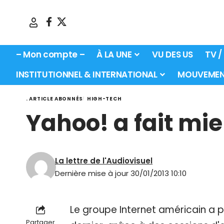
– Mon compte –
À LA UNE
VU DES US
TV /
INSTITUTIONNEL & INTERNATIONAL
MOUVEMEN
. ARTICLE ABONNÉS
HIGH-TECH
Yahoo! a fait mi
La lettre de l'Audiovisuel
Dernière mise à jour 30/01/2013 10:10
Le groupe Internet américain a 
Partager