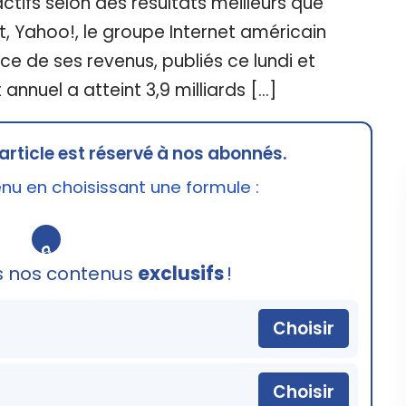
ctifs selon des résultats meilleurs que
t, Yahoo!, le groupe Internet américain
e de ses revenus, publiés ce lundi et
annuel a atteint 3,9 milliards […]
article est réservé à nos abonnés.
u en choisissant une formule :
🔒
s nos contenus
exclusifs
!
Choisir
Choisir