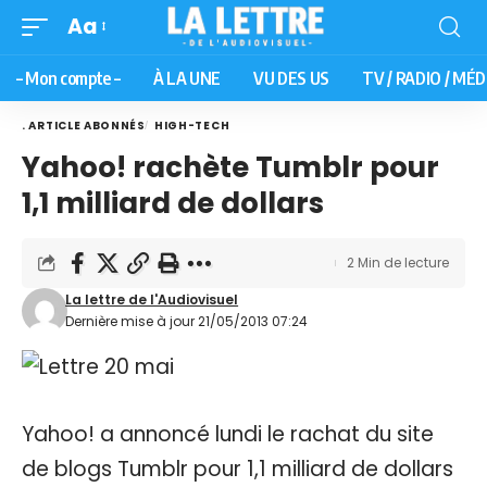
Aa
– Mon compte –
À LA UNE
VU DES US
TV / RADIO / MÉD
. ARTICLE ABONNÉS
HIGH-TECH
Yahoo! rachète Tumblr pour
1,1 milliard de dollars
2 Min de lecture
La lettre de l'Audiovisuel
Dernière mise à jour 21/05/2013 07:24
Yahoo! a annoncé lundi le rachat du site
de blogs Tumblr pour 1,1 milliard de dollars