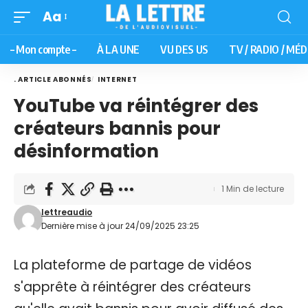
Aa
– Mon compte –
À LA UNE
VU DES US
TV / RADIO / MÉD
. ARTICLE ABONNÉS
INTERNET
YouTube va réintégrer des
créateurs bannis pour
désinformation
1 Min de lecture
lettreaudio
Dernière mise à jour 24/09/2025 23:25
La plateforme de partage de vidéos
s'apprête à réintégrer des créateurs