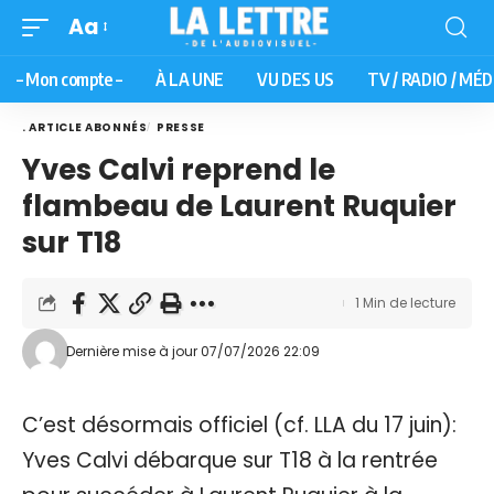
Aa
– Mon compte –
À LA UNE
VU DES US
TV / RADIO / MÉD
. ARTICLE ABONNÉS
PRESSE
Yves Calvi reprend le
flambeau de Laurent Ruquier
sur T18
1 Min de lecture
Dernière mise à jour 07/07/2026 22:09
C’est désormais officiel (cf. LLA du 17 juin):
Yves Calvi débarque sur T18 à la rentrée