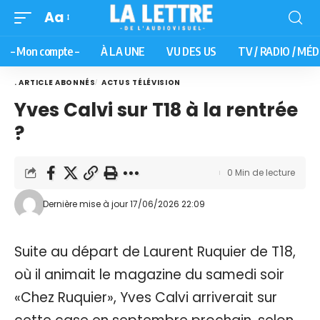
Aa
– Mon compte –
À LA UNE
VU DES US
TV / RADIO / MÉD
. ARTICLE ABONNÉS
ACTUS TÉLÉVISION
Yves Calvi sur T18 à la rentrée
?
0 Min de lecture
Dernière mise à jour 17/06/2026 22:09
Suite au départ de Laurent Ruquier de T18,
où il animait le magazine du samedi soir
«Chez Ruquier», Yves Calvi arriverait sur