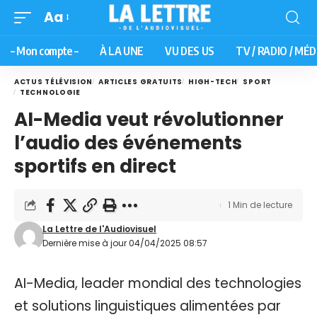
Aa
– Mon compte –
À LA UNE
VU DES US
TV / RADIO / MÉD
ACTUS TÉLÉVISION
ARTICLES GRATUITS
HIGH-TECH
SPORT
TECHNOLOGIE
AI-Media veut révolutionner
l’audio des événements
sportifs en direct
1 Min de lecture
La Lettre de l'Audiovisuel
Dernière mise à jour 04/04/2025 08:57
AI-Media, leader mondial des technologies
et solutions linguistiques alimentées par