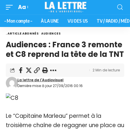
Aa
– Mon compte –
À LA UNE
VU DES US
TV / RADIO / MÉD
. ARTICLE ABONNÉS
AUDIENCES
Audiences : France 3 remonte
et C8 reprend la tête de la TNT
2 Min de lecture
La lettre de l'Audiovisuel
Dernière mise à jour 27/09/2016 00:16
Le “Capitaine Marleau” permet à la
troisième chaîne de regagner une place au