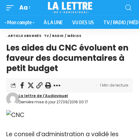
Aa
– Mon compte –
À LA UNE
VU DES US
TV / RADIO / MÉD
. ARTICLE ABONNÉS
TV / RADIO / MÉDIAS
Les aides du CNC évoluent en
faveur des documentaires à
petit budget
1 Min de lecture
La lettre de l'Audiovisuel
Dernière mise à jour 27/09/2016 00:17
Le conseil d’administration a validé les