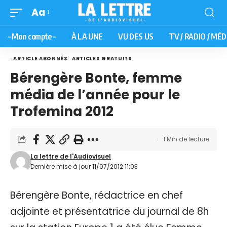
Aa
– Mon compte –
À LA UNE
VU DES US
TV / RADIO / MÉD
. ARTICLE ABONNÉS
ARTICLES GRATUITS
Bérengère Bonte, femme
média de l’année pour le
Trofemina 2012
1 Min de lecture
La lettre de l'Audiovisuel
Dernière mise à jour 11/07/2012 11:03
Bérengère Bonte, rédactrice en chef
adjointe et présentatrice du journal de 8h