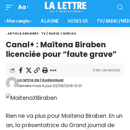
Aa
– Mon compte –
À LA UNE
VU DES US
TV / RADIO / MÉD
. ARTICLE ABONNÉS
TV / RADIO / MÉDIAS
Canal+ : Maïtena Biraben
licenciée pour “faute grave”
2 Min de lecture
La lettre de l'Audiovisuel
Dernière mise à jour 03/08/2016 10:01
Rien ne va plus pour Maïtena Biraben. En un
an, la présentatrice du Grand journal de