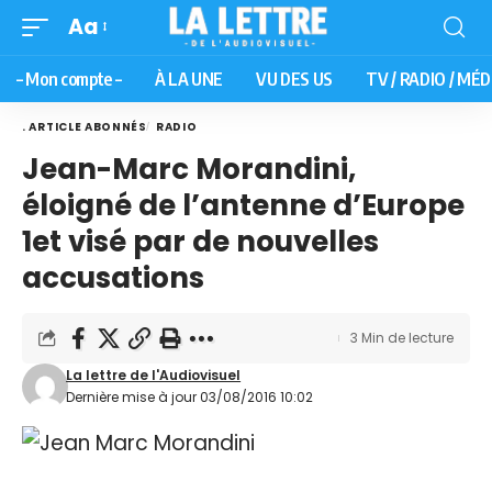
Aa
– Mon compte –
À LA UNE
VU DES US
TV / RADIO / MÉD
. ARTICLE ABONNÉS
RADIO
Jean-Marc Morandini,
éloigné de l’antenne d’Europe
1et visé par de nouvelles
accusations
3 Min de lecture
La lettre de l'Audiovisuel
Dernière mise à jour 03/08/2016 10:02