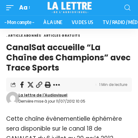
Aa
– Mon compte –
À LA UNE
VU DES US
TV / RADIO / MÉD
. ARTICLE ABONNÉS
ARTICLES GRATUITS
CanalSat accueille “La
Chaîne des Champions” avec
Trace Sports
1 Min de lecture
La lettre de l'Audiovisuel
Dernière mise à jour 11/07/2012 10:05
Cette chaîne évènementielle éphémère
sera disponible sur le canal 18 de