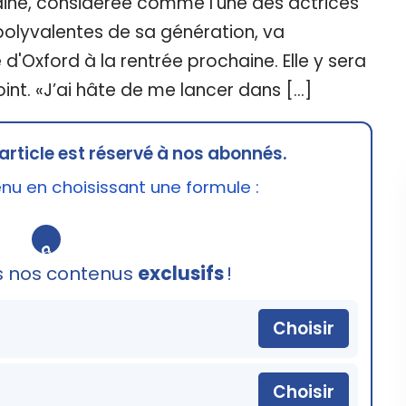
ine, considérée comme l'une des actrices
 polyvalentes de sa génération, va
é d'Oxford à la rentrée prochaine. Elle y sera
oint. «J’ai hâte de me lancer dans […]
article est réservé à nos abonnés.
u en choisissant une formule :
🔒
s nos contenus
exclusifs
!
Choisir
Choisir