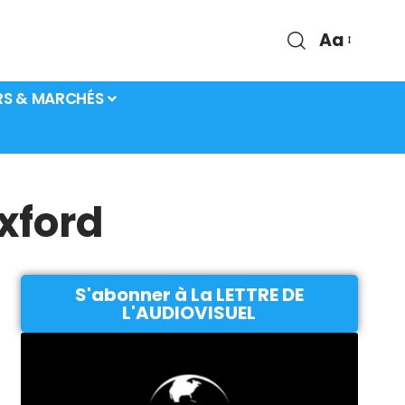
Aa
RS & MARCHÉS
xford
S'abonner à La LETTRE DE
L'AUDIOVISUEL