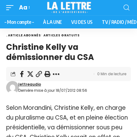
Aa
– Mon compte –
À LA UNE
VU DES US
TV / RADIO / MÉD
. ARTICLE ABONNÉS
ARTICLES GRATUITS
Christine Kelly va
démissionner du CSA
0 Min de lecture
lettreaudio
Dernière mise à jour 18/07/2012 08:56
Selon Morandini, Christine Kelly, en charge
du pluralisme au CSA, et en pleine élection
présidentielle, va démissionner sous peu