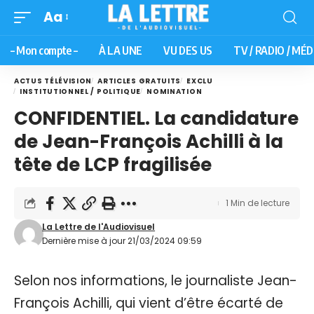
Aa
– Mon compte –
À LA UNE
VU DES US
TV / RADIO / MÉD
ACTUS TÉLÉVISION
ARTICLES GRATUITS
EXCLU
INSTITUTIONNEL / POLITIQUE
NOMINATION
CONFIDENTIEL. La candidature
de Jean-François Achilli à la
tête de LCP fragilisée
1 Min de lecture
La Lettre de l'Audiovisuel
Dernière mise à jour 21/03/2024 09:59
Selon nos informations, le journaliste Jean-
François Achilli, qui vient d’être écarté de