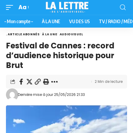
Aa
– Mon compte –
À LA UNE
VU DES US
TV / RADIO / MÉD
. ARTICLE ABONNÉS
À LA UNE
AUDIOVISUEL
Festival de Cannes : record
d’audience historique pour
Brut
2 Min de lecture
Dernière mise à jour 25/05/2026 21:33