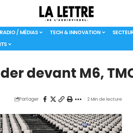
 RADIO / MÉDIAS
TECH & INNOVATION
SECTEU
TS
eader devant M6, TM
Partager
2 Min de lecture