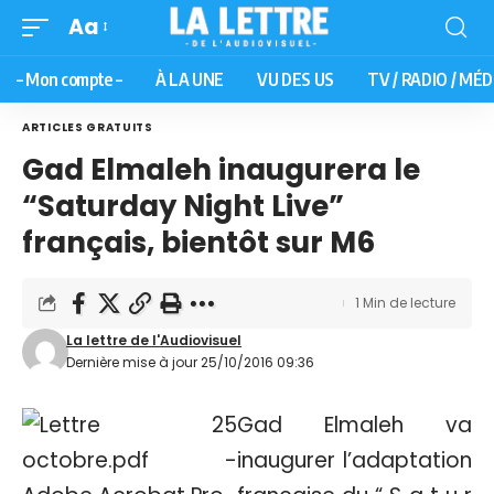
Aa
– Mon compte –
À LA UNE
VU DES US
TV / RADIO / MÉD
ARTICLES GRATUITS
Gad Elmaleh inaugurera le
“Saturday Night Live”
français, bientôt sur M6
1 Min de lecture
La lettre de l'Audiovisuel
Dernière mise à jour 25/10/2016 09:36
Gad Elmaleh va
inaugurer l’adaptation