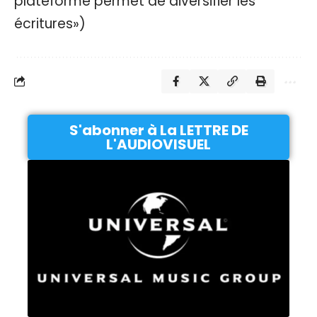
plateforme permet de diversifier les
écritures»
)
S'abonner à La LETTRE DE
L'AUDIOVISUEL