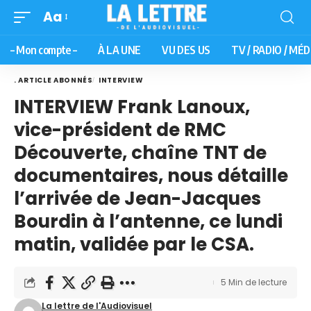
Aa
– Mon compte –
À LA UNE
VU DES US
TV / RADIO / MÉD
. ARTICLE ABONNÉS
INTERVIEW
INTERVIEW Frank Lanoux,
vice-président de RMC
Découverte, chaîne TNT de
documentaires, nous détaille
l’arrivée de Jean-Jacques
Bourdin à l’antenne, ce lundi
matin, validée par le CSA.
5 Min de lecture
La lettre de l'Audiovisuel