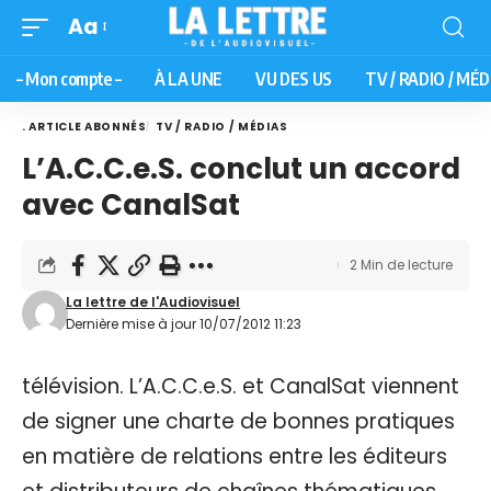
Aa
– Mon compte –
À LA UNE
VU DES US
TV / RADIO / MÉD
. ARTICLE ABONNÉS
TV / RADIO / MÉDIAS
L’A.C.C.e.S. conclut un accord
avec CanalSat
2 Min de lecture
La lettre de l'Audiovisuel
Dernière mise à jour 10/07/2012 11:23
télévision. L’A.C.C.e.S. et CanalSat viennent
de signer une charte de bonnes pratiques
en matière de relations entre les éditeurs