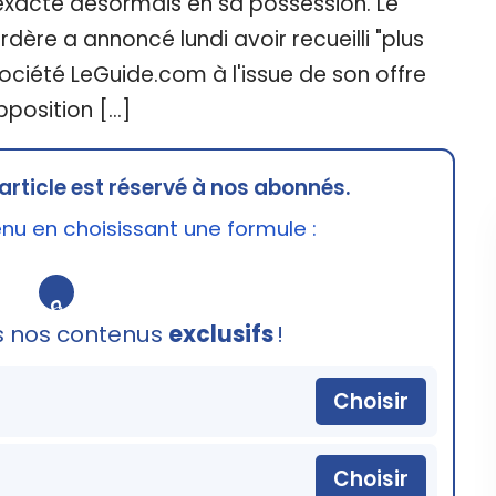
 exacte désormais en sa possession. Le
ère a annoncé lundi avoir recueilli "plus
société LeGuide.com à l'issue de son offre
pposition […]
article est réservé à nos abonnés.
u en choisissant une formule :
🔒
s nos contenus
exclusifs
!
Choisir
Choisir