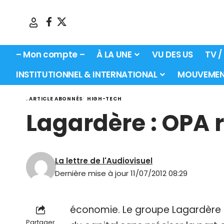
– Mon compte –
À LA UNE
VU DES US
TV /
INSTITUTIONNEL & INTERNATIONAL
MOUVEMEN
. ARTICLE ABONNÉS
HIGH-TECH
Lagardère : OPA 
La lettre de l'Audiovisuel
Dernière mise à jour 11/07/2012 08:29
économie. Le groupe Lagardère an
Partager