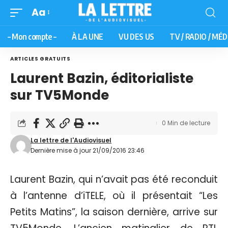
Aa
– Mon compte –
À LA UNE
VU DES US
TV / RADIO / MÉD
ARTICLES GRATUITS
Laurent Bazin, éditorialiste
sur TV5Monde
0 Min de lecture
La lettre de l'Audiovisuel
Dernière mise à jour 21/09/2016 23:46
Laurent Bazin, qui n’avait pas été reconduit
à l’antenne d’iTELE, où il présentait “Les
Petits Matins”, la saison dernière, arrive sur