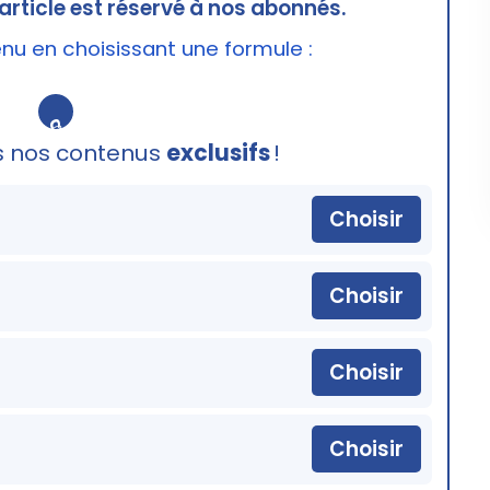
article est réservé à nos abonnés.
u en choisissant une formule :
🔒
s nos contenus
exclusifs
!
Choisir
Choisir
Choisir
Choisir