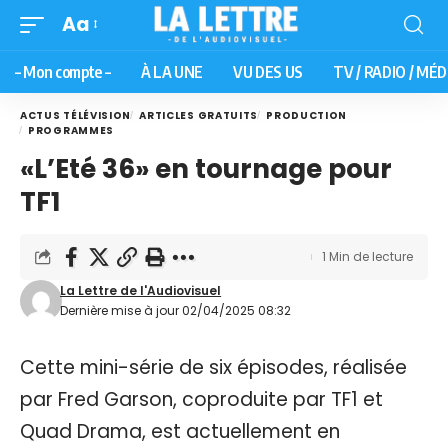
Aa
– Mon compte –
À LA UNE
VU DES US
TV / RADIO / MÉD
ACTUS TÉLÉVISION
ARTICLES GRATUITS
PRODUCTION
PROGRAMMES
«L’Eté 36» en tournage pour
TF1
1 Min de lecture
La Lettre de l'Audiovisuel
Dernière mise à jour 02/04/2025 08:32
Cette mini-série de six épisodes, réalisée
par Fred Garson, coproduite par TF1 et
Quad Drama, est actuellement en